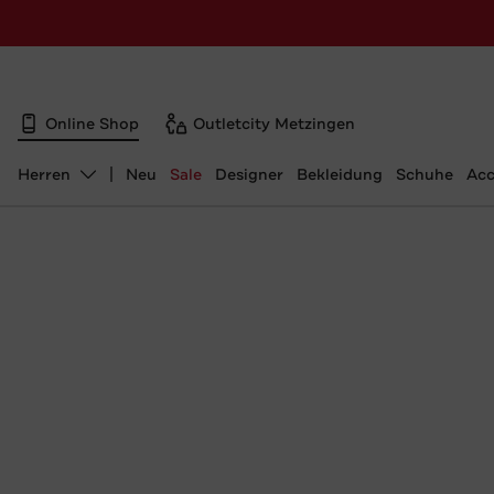
Online Shop
Outletcity Metzingen
Herren
Neu
Sale
Designer
Bekleidung
Schuhe
Acc
Abteilung ändern, ausgewählt: