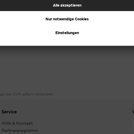
ggü. der UVP, sofern vorhanden
Service
Hilfe & Kontakt
Partnerprogramm