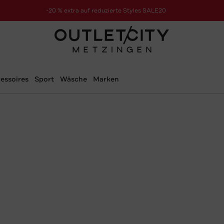
-20 % extra auf reduzierte Styles SALE20
zur Aktion
essoires
Sport
Wäsche
Marken