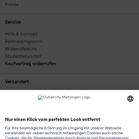
Presse
Service
Hilfe & Kontakt
Partnerprogramm
Widerrufsrecht
Studentenvorteil
Kaufvertrag widerrufen
Versandart
Zahlungsarten