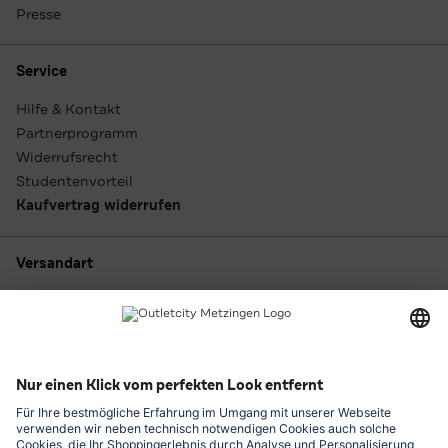
Presse
Service
Hilfe & Kontakt
Partnerprogramm
Widerrufsrecht
Studentenvorteil
Kaufvertrag widerrufen
Versandart
Zahlungsarten