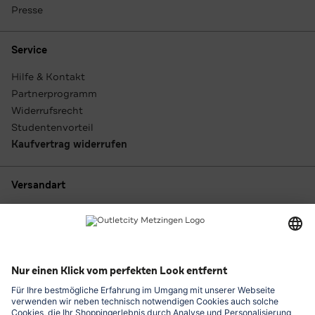
Presse
Service
Hilfe & Kontakt
Partnerprogramm
Widerrufsrecht
Studentenvorteil
Kaufvertrag widerrufen
Versandart
Zahlungsarten