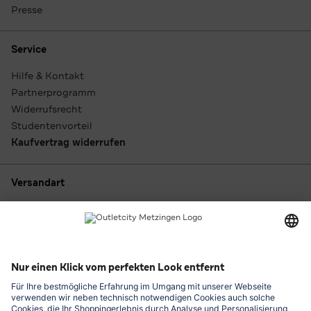
Presse
Service
Hilfe & Kontakt
Partnerprogramm
Widerrufsrecht
Studentenvorteil
Kaufvertrag widerrufen
Versandart
Zahlungsarten