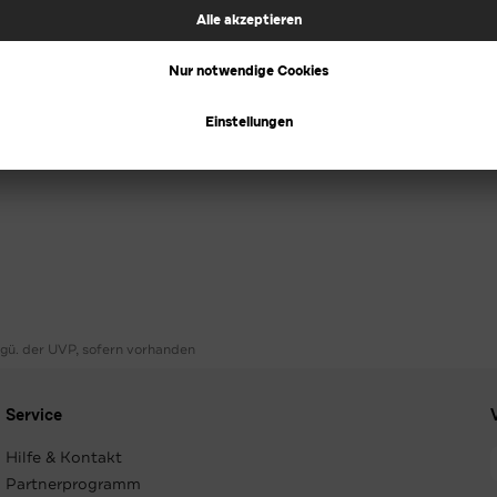
ggü. der UVP, sofern vorhanden
Service
Hilfe & Kontakt
Partnerprogramm