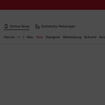
Online Shop
Outletcity Metzingen
Herren
Neu
Sale
Designer
Bekleidung
Schuhe
Acc
Abteilung ändern, ausgewählt: