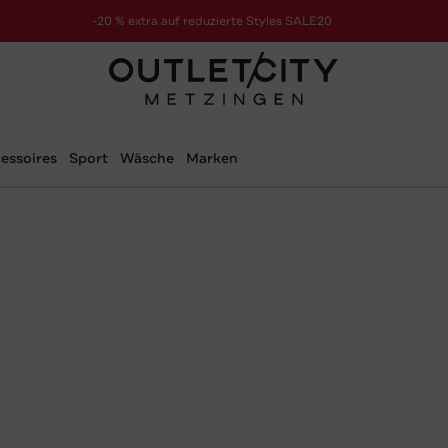
-20 % extra auf reduzierte Styles SALE20
zur Aktion
essoires
Sport
Wäsche
Marken