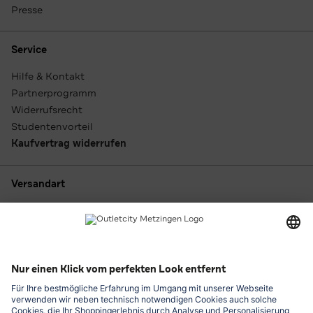
Presse
Service
Hilfe & Kontakt
Partnerprogramm
Widerrufsrecht
Studentenvorteil
Kaufvertrag widerrufen
Versandart
Zahlungsarten