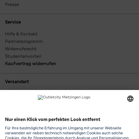
Presse
Service
Hilfe & Kontakt
Partnerprogramm
Widerrufsrecht
Studentenvorteil
Kaufvertrag widerrufen
Versandart
Zahlungsarten