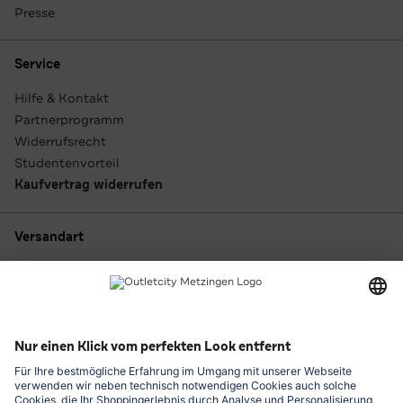
Presse
Service
Hilfe & Kontakt
Partnerprogramm
Widerrufsrecht
Studentenvorteil
Kaufvertrag widerrufen
Versandart
Zahlungsarten