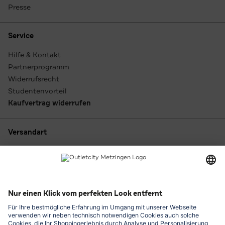
Presse
Service
Hilfe & Kontakt
Partnerprogramm
Widerrufsrecht
Studentenvorteil
Kaufvertrag widerrufen
Versandart
Zahlungsarten