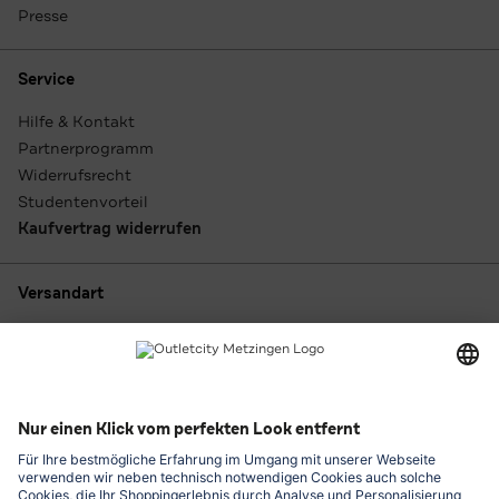
Presse
Service
Hilfe & Kontakt
Partnerprogramm
Widerrufsrecht
Studentenvorteil
Kaufvertrag widerrufen
Versandart
Zahlungsarten