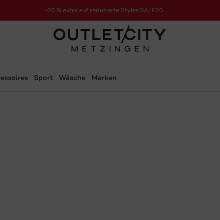
-20 % extra auf reduzierte Styles SALE20
zur Aktion
essoires
Sport
Wäsche
Marken