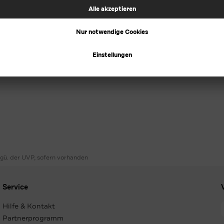
ggü. der UVP, sofern vorhanden
Service
Hilfe & Kontakt
Partnerprogramm