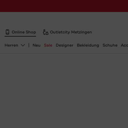
Online Shop
Outletcity Metzingen
Herren
Neu
Sale
Designer
Bekleidung
Schuhe
Acc
Abteilung ändern, ausgewählt: