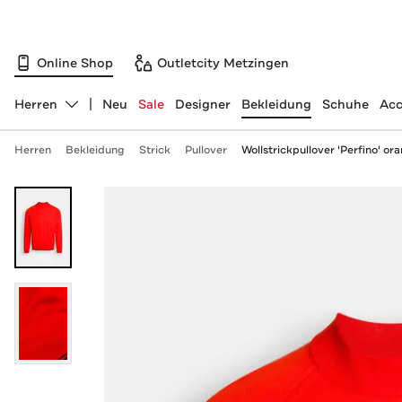
Online Shop
Outletcity Metzingen
Herren
Neu
Sale
Designer
Bekleidung
Schuhe
Acc
Abteilung ändern, ausgewählt:
Herren
Bekleidung
Strick
Pullover
Wollstrickpullover 'Perfino' or