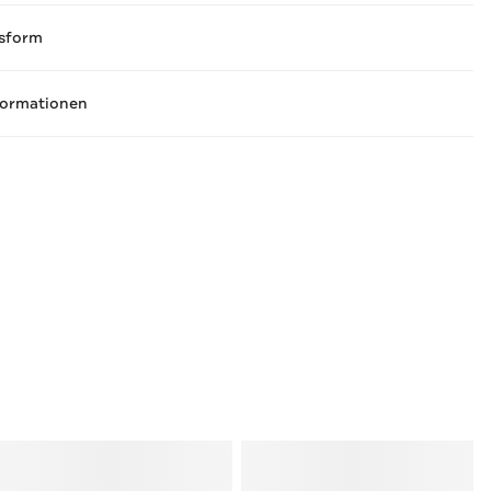
sform
formationen