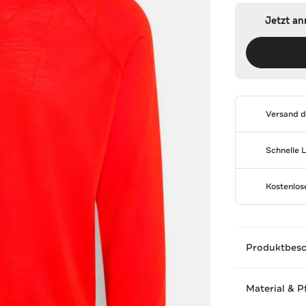
Jetzt a
Versand 
Schnelle 
Kostenlo
Produktbes
Material & P