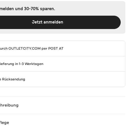
nmelden und 30-70% sparen.
Jetzt anmelden
durch
OUTLETCITY.COM
per POST AT
Lieferung in 1-3 Werktagen
se Rücksendung
chreibung
flege