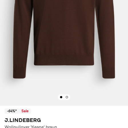
-64%*
Sale
J.LINDEBERG
Wollpullover 'Keane' braun