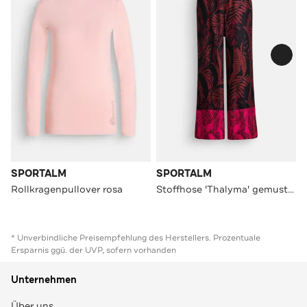
SPORTALM
SPORTALM
Rollkragenpullover rosa
Stoffhose 'Thalyma' gemustert
* Unverbindliche Preisempfehlung des Herstellers. Prozentuale
Ersparnis ggü. der UVP, sofern vorhanden
Unternehmen
Über uns