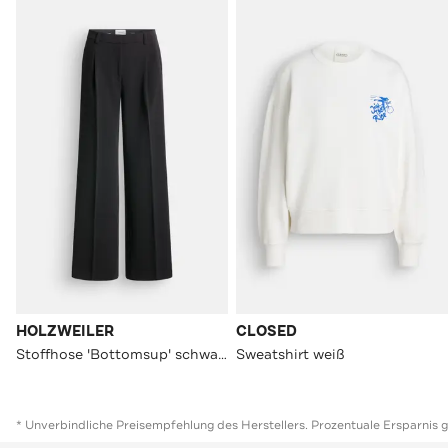
HOLZWEILER
CLOSED
Stoffhose 'Bottomsup' schwarz
Sweatshirt weiß
* Unverbindliche Preisempfehlung des Herstellers. Prozentuale Ersparnis 