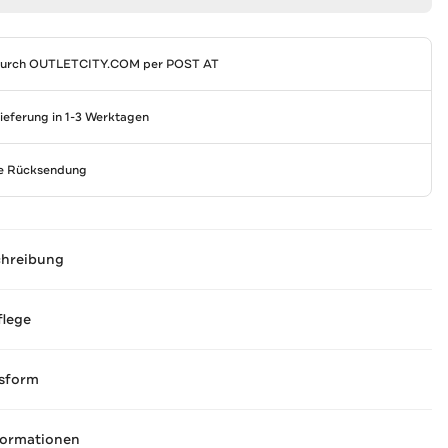
durch
OUTLETCITY.COM
per POST AT
Lieferung in 1-3 Werktagen
se Rücksendung
chreibung
flege
sform
formationen