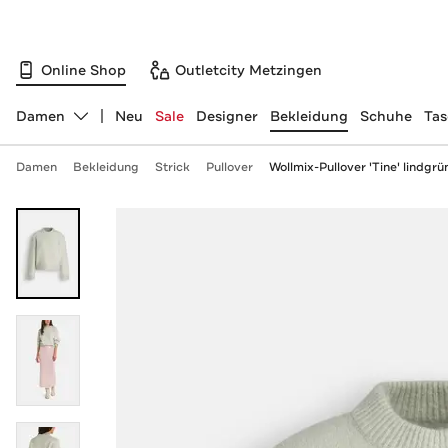
Online Shop
Outletcity Metzingen
Damen
Neu
Sale
Designer
Bekleidung
Schuhe
Ta
Abteilung ändern, ausgewählt:
Damen
Bekleidung
Strick
Pullover
Wollmix-Pullover 'Tine' lindgrü