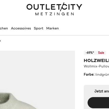
schen
Accessoires
Sport
Marken
n
-69%*
Sale
HOLZWEIL
Wollmix-Pullove
Farbe:
lindgrü
Jetzt a