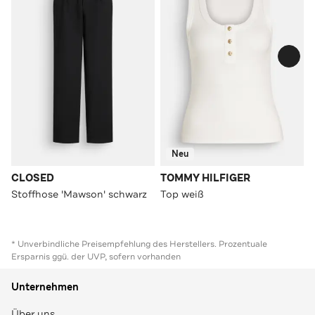
Neu
CLOSED
TOMMY HILFIGER
Stoffhose 'Mawson' schwarz
Top weiß
* Unverbindliche Preisempfehlung des Herstellers. Prozentuale
Ersparnis ggü. der UVP, sofern vorhanden
Unternehmen
Über uns