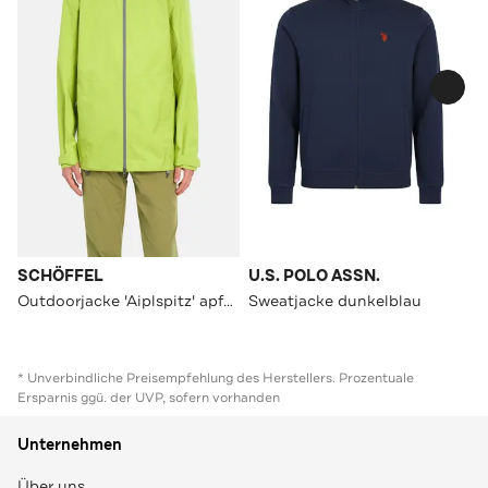
SCHÖFFEL
U.S. POLO ASSN.
Outdoorjacke 'Aiplspitz' apfelgrün
Sweatjacke dunkelblau
* Unverbindliche Preisempfehlung des Herstellers. Prozentuale
Ersparnis ggü. der UVP, sofern vorhanden
Unternehmen
Über uns