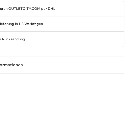
durch
OUTLETCITY.COM
per DHL
Lieferung in 1-3 Werktagen
se Rücksendung
formationen