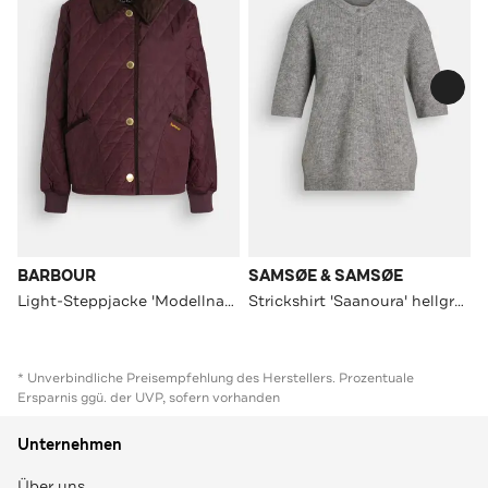
BARBOUR
SAMSØE & SAMSØE
Light-Steppjacke 'Modellname' bordeaux
Strickshirt 'Saanoura' hellgrau meliert
* Unverbindliche Preisempfehlung des Herstellers. Prozentuale
Ersparnis ggü. der UVP, sofern vorhanden
Unternehmen
Über uns