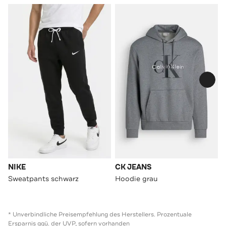
NIKE
CK JEANS
Sweatpants schwarz
Hoodie grau
* Unverbindliche Preisempfehlung des Herstellers. Prozentuale
Ersparnis ggü. der UVP, sofern vorhanden