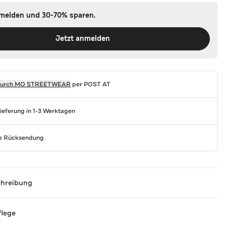
nmelden und 30-70% sparen.
Jetzt anmelden
durch
MO STREETWEAR
per POST AT
Lieferung in 1-3 Werktagen
se Rücksendung
chreibung
flege