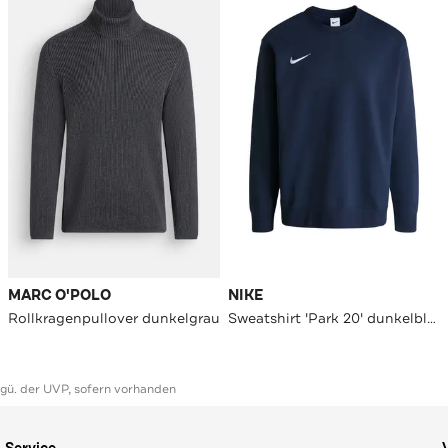
MARC O'POLO
NIKE
Rollkragenpullover dunkelgrau
Sweatshirt 'Park 20' dunkelblau
ggü. der UVP, sofern vorhanden