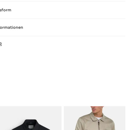
sform
formationen
R