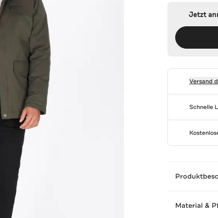
Jetzt a
Versand 
Schnelle 
Kostenlo
Produktbes
Material & P