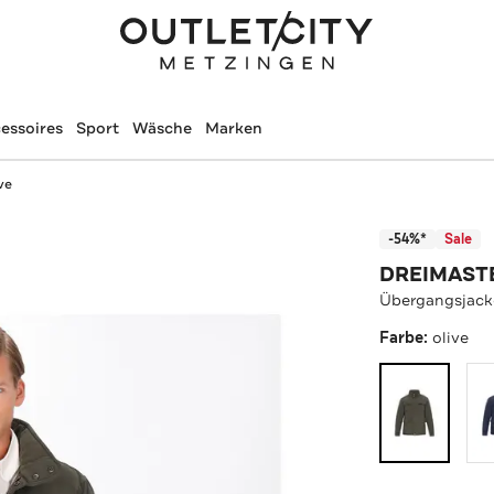
essoires
Sport
Wäsche
Marken
ve
-54%*
Sale
DREIMAST
Übergangsjacke
Farbe:
olive