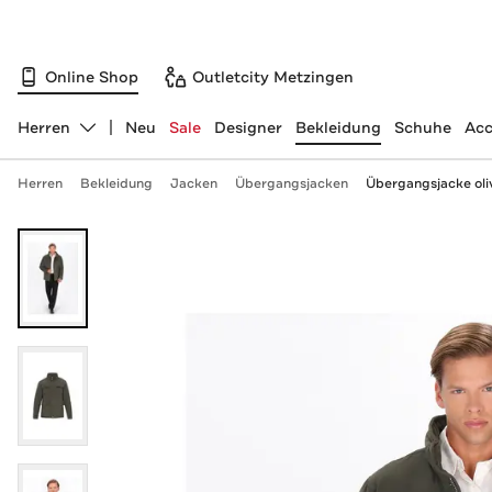
Online Shop
Outletcity Metzingen
Herren
Neu
Sale
Designer
Bekleidung
Schuhe
Acc
Abteilung ändern, ausgewählt:
Herren
Bekleidung
Jacken
Übergangsjacken
Übergangsjacke oli