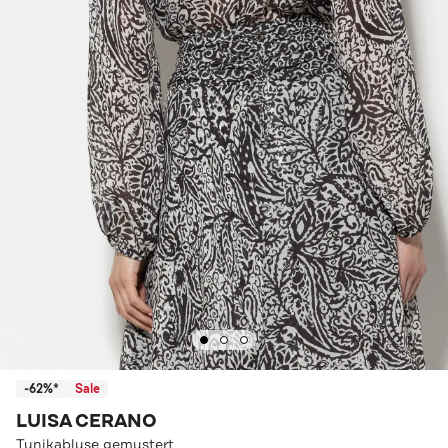
-62%*
Sale
LUISA CERANO
Tunikabluse gemustert