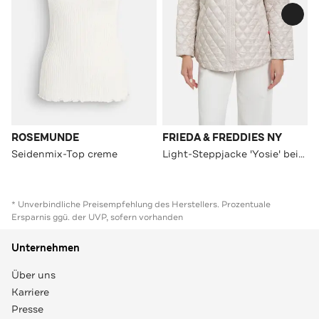
ROSEMUNDE
FRIEDA & FREDDIES NY
Seidenmix-Top creme
Light-Steppjacke 'Yosie' beige
* Unverbindliche Preisempfehlung des Herstellers. Prozentuale
Ersparnis ggü. der UVP, sofern vorhanden
Unternehmen
Über uns
Karriere
Presse