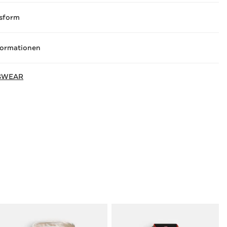
sform
formationen
SWEAR