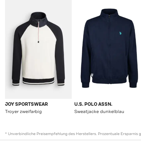
JOY SPORTSWEAR
U.S. POLO ASSN.
Troyer zweifarbig
Sweatjacke dunkelblau
* Unverbindliche Preisempfehlung des Herstellers. Prozentuale Ersparnis 