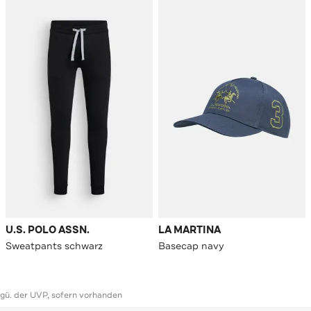
U.S. POLO ASSN.
LA MARTINA
Sweatpants schwarz
Basecap navy
ggü. der UVP, sofern vorhanden