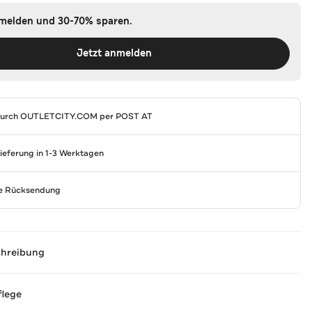
nmelden und 30-70% sparen.
Jetzt anmelden
durch
OUTLETCITY.COM
per POST AT
Lieferung in 1-3 Werktagen
se Rücksendung
chreibung
flege