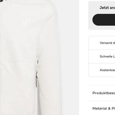
Jetzt a
Versand 
Schnelle 
Kostenlo
Produktbes
Material & P