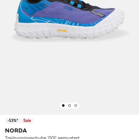
-53%*
Sale
NORDA
Trailrunningschuhe '001' gemustert