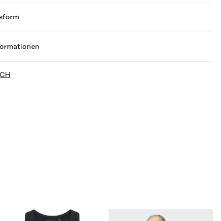
sform
formationen
ACH