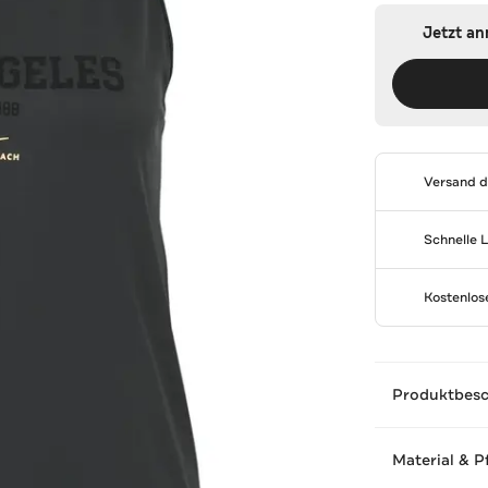
Jetzt a
Versand 
Schnelle 
Kostenlo
Produktbes
Material & P