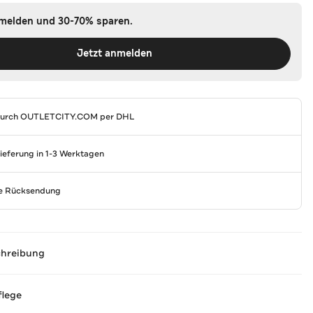
nmelden und 30-70% sparen.
Jetzt anmelden
durch
OUTLETCITY.COM
per DHL
Lieferung in 1-3 Werktagen
se Rücksendung
chreibung
flege