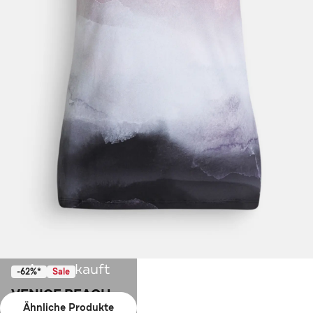
Ausverkauft
-62%*
Sale
VENICE BEACH
Ähnliche Produkte
Top 'Kenny' animal