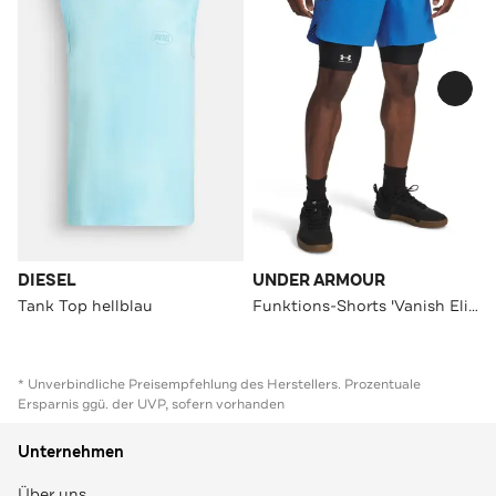
DIESEL
UNDER ARMOUR
Tank Top hellblau
Funktions-Shorts 'Vanish Elite' blau
* Unverbindliche Preisempfehlung des Herstellers. Prozentuale
Ersparnis ggü. der UVP, sofern vorhanden
Unternehmen
Über uns