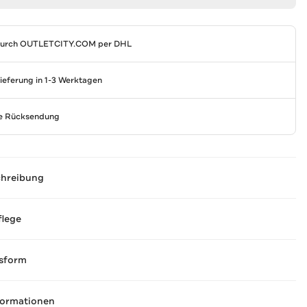
durch
OUTLETCITY.COM
per DHL
Lieferung in 1-3 Werktagen
se Rücksendung
chreibung
flege
sform
formationen