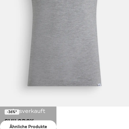
Ausverkauft
-36%*
SMILODOX
Ähnliche Produkte
Tank Top 'Trevor' grau