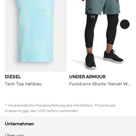
DIESEL
UNDER ARMOUR
Tank Top hellblau
Funktions-Shorts 'Vanish Woven' türkis
* Unverbindliche Preisempfehlung des Herstellers. Prozentuale
Ersparnis ggü. der UVP, sofern vorhanden
Unternehmen
Über uns