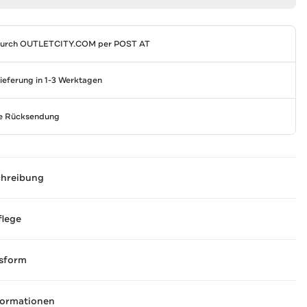
durch
OUTLETCITY.COM
per POST AT
Lieferung in 1-3 Werktagen
se Rücksendung
chreibung
flege
sform
formationen