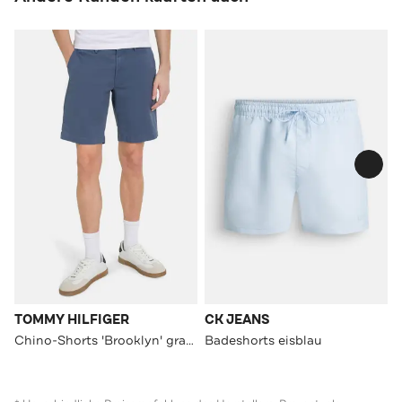
TOMMY HILFIGER
CK JEANS
Chino-Shorts 'Brooklyn' graublau
Badeshorts eisblau