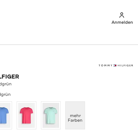
Anmelden
LFIGER
gdgrün
dgrün
anzeigen
mehr
Farben