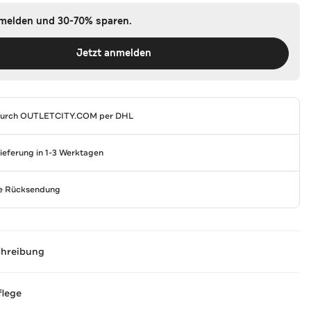
nmelden und 30-70% sparen.
Jetzt anmelden
durch
OUTLETCITY.COM
per DHL
Lieferung in 1-3 Werktagen
se Rücksendung
chreibung
flege