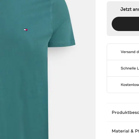
Jetzt a
Versand 
Schnelle 
Kostenlo
Produktbes
Material & P