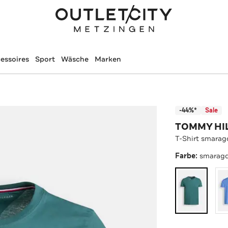
essoires
Sport
Wäsche
Marken
-44%*
Sale
TOMMY HI
T-Shirt smara
Farbe:
smarag