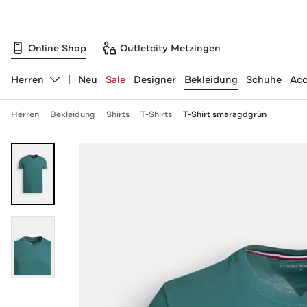
Online Shop
Outletcity Metzingen
Herren
Neu
Sale
Designer
Bekleidung
Schuhe
Acc
Abteilung ändern, ausgewählt:
Herren
Bekleidung
Shirts
T-Shirts
T-Shirt smaragdgrün