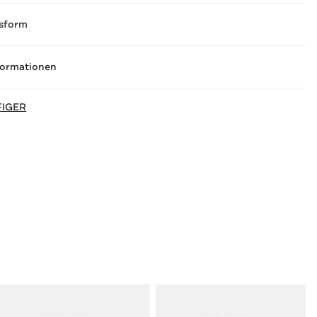
sform
formationen
FIGER