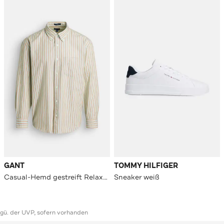
GANT
TOMMY HILFIGER
Casual-Hemd gestreift Relaxed Fit
Sneaker weiß
ggü. der UVP, sofern vorhanden