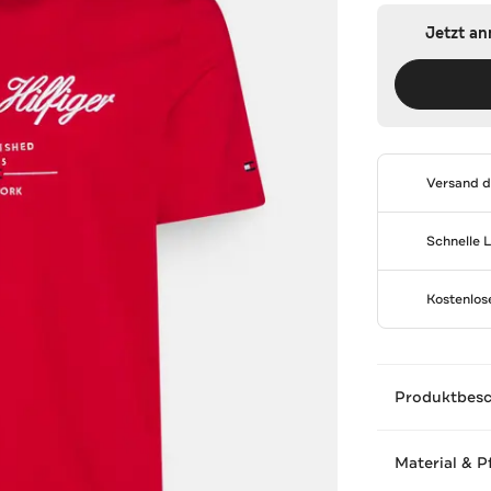
Jetzt a
Versand 
Schnelle 
Kostenlo
Produktbes
Material & P