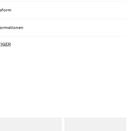
sform
formationen
FIGER