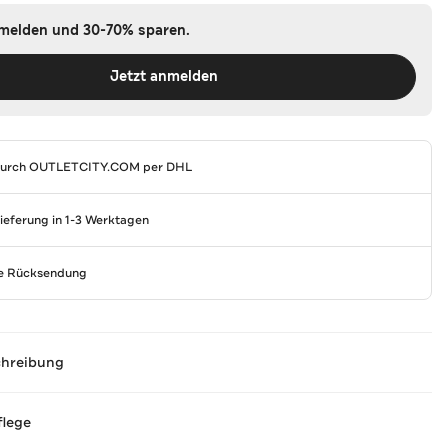
nmelden und 30-70% sparen.
Jetzt anmelden
durch
OUTLETCITY.COM
per DHL
Lieferung in 1-3 Werktagen
se Rücksendung
chreibung
flege