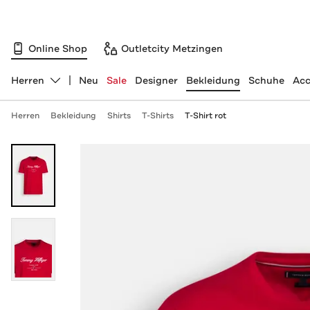
Online Shop
Outletcity Metzingen
Herren
Neu
Sale
Designer
Bekleidung
Schuhe
Acc
Abteilung ändern, ausgewählt:
Herren
Bekleidung
Shirts
T-Shirts
T-Shirt rot