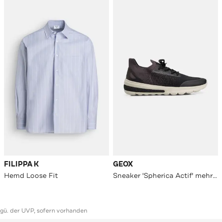
FILIPPA K
GEOX
Hemd Loose Fit
Sneaker 'Spherica Actif' mehrfarbig
ggü. der UVP, sofern vorhanden