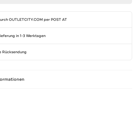
durch
OUTLETCITY.COM
per POST AT
Lieferung in 1-3 Werktagen
se Rücksendung
formationen