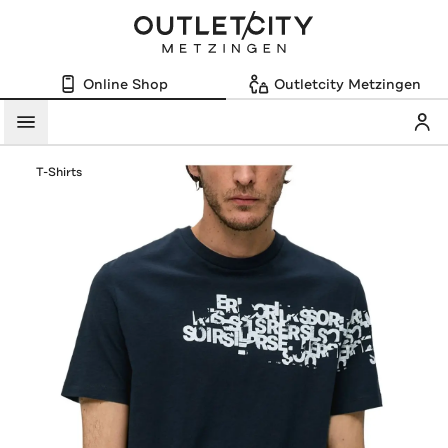
Online Shop
Outletcity Metzingen
Mein
Menü
T-Shirts