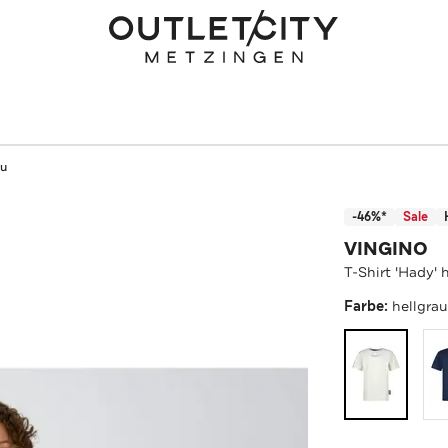
au
-46%*
Sale
VINGINO
T-Shirt 'Hady' 
Farbe:
hellgra