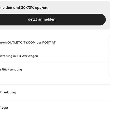
nmelden und 30-70% sparen.
Jetzt anmelden
durch
OUTLETCITY.COM
per POST AT
Lieferung in 1-3 Werktagen
se Rücksendung
chreibung
flege