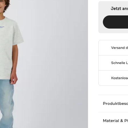
Jetzt a
Versand 
Schnelle 
Kostenlo
Produktbes
Material & P