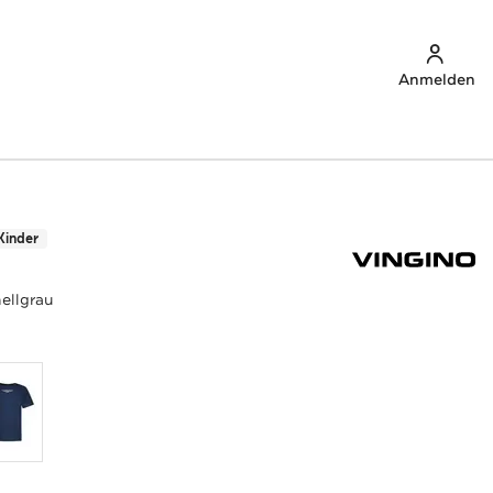
Anmelden
Kinder
hellgrau
u