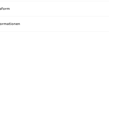
sform
formationen