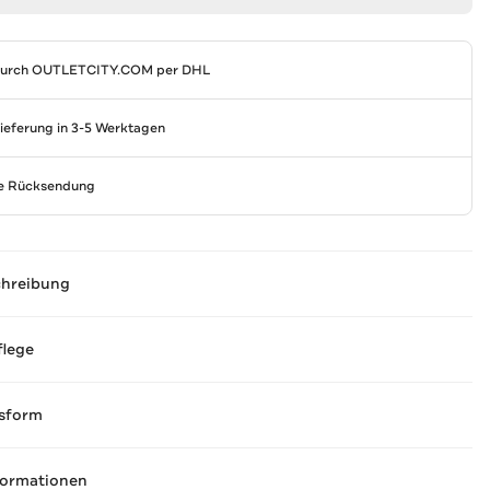
durch
OUTLETCITY.COM
per DHL
Lieferung in 3-5 Werktagen
se Rücksendung
chreibung
flege
sform
formationen