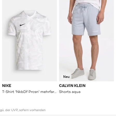
Neu
NIKE
CALVIN KLEIN
T-Shirt 'NkbDf Prcsn' mehrfarbig
Shorts aqua
ggü. der UVP, sofern vorhanden