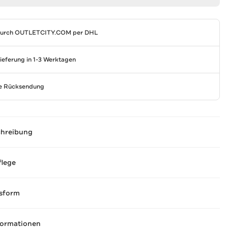
durch
OUTLETCITY.COM
per DHL
Lieferung in 1-3 Werktagen
se Rücksendung
chreibung
flege
sform
formationen