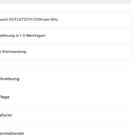
durch
OUTLETCITY.COM
per DHL
Lieferung in 1-3 Werktagen
se Rücksendung
chreibung
flege
sform
formationen