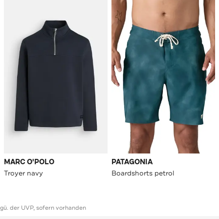
MARC O'POLO
PATAGONIA
Troyer navy
Boardshorts petrol
ggü. der UVP, sofern vorhanden