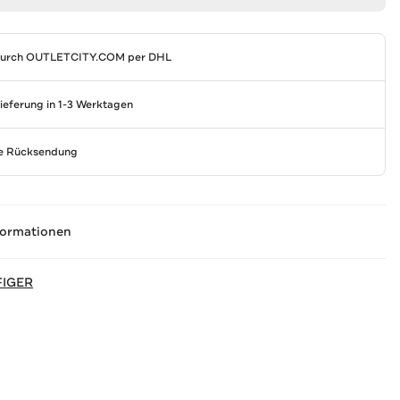
durch
OUTLETCITY.COM
per DHL
Lieferung in 1-3 Werktagen
se Rücksendung
formationen
FIGER