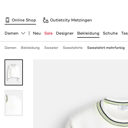
Online Shop
Outletcity Metzingen
Damen
Neu
Sale
Designer
Bekleidung
Schuhe
Ta
Abteilung ändern, ausgewählt:
Damen
Bekleidung
Sweater
Sweatshirts
Sweatshirt mehrfarbig