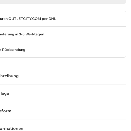
durch
OUTLETCITY.COM
per DHL
Lieferung in 3-5 Werktagen
se Rücksendung
chreibung
flege
sform
formationen