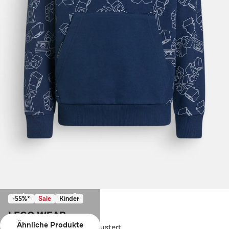
Ausverkauft
-55%*
Sale
Kinder
LEGO WEAR
Ähnliche Produkte
Sweatshirt 'LWStorm' gemustert