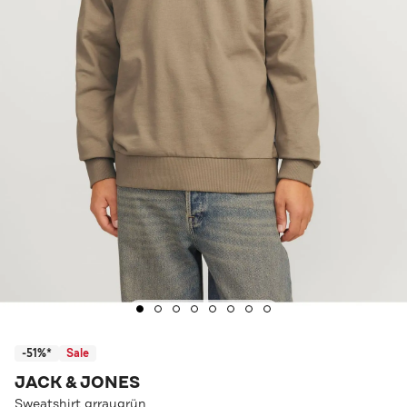
-51%*
Sale
JACK & JONES
Sweatshirt grraugrün