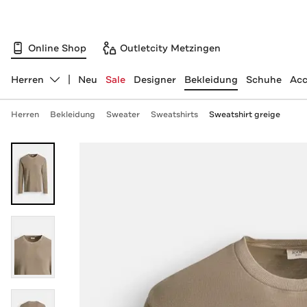
Online Shop
Outletcity Metzingen
Herren
Neu
Sale
Designer
Bekleidung
Schuhe
Acc
Abteilung ändern, ausgewählt:
Herren
Bekleidung
Sweater
Sweatshirts
Sweatshirt greige