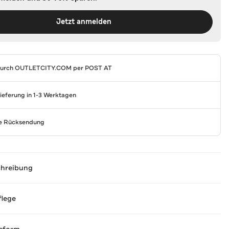
Jetzt anmelden
durch
OUTLETCITY.COM
per POST AT
Lieferung in 1-3 Werktagen
se Rücksendung
chreibung
flege