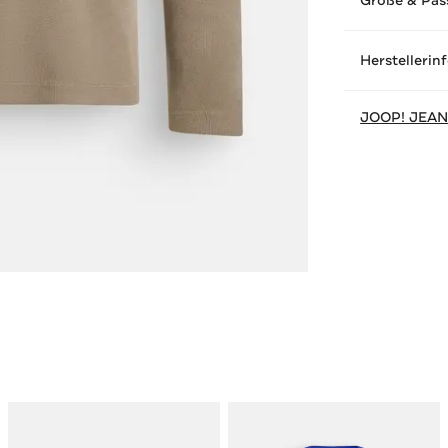
Größe & Pas
Herstellerin
JOOP! JEA