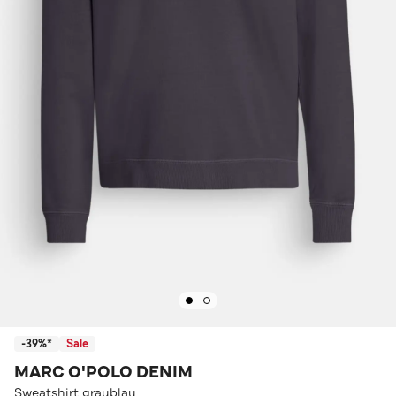
-39%*
Sale
MARC O'POLO DENIM
Sweatshirt graublau