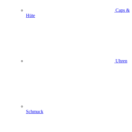
Caps &
Hüte
Uhren
Schmuck