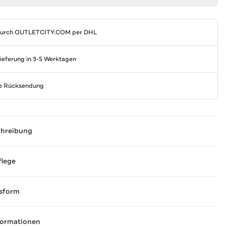
durch
OUTLETCITY.COM
per DHL
Lieferung in 3-5 Werktagen
se Rücksendung
chreibung
flege
sform
formationen