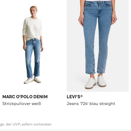
MARC O'POLO DENIM
LEVI'S®
Strickpullover weiß
Jeans '724' blau straight
ggü. der UVP, sofern vorhanden