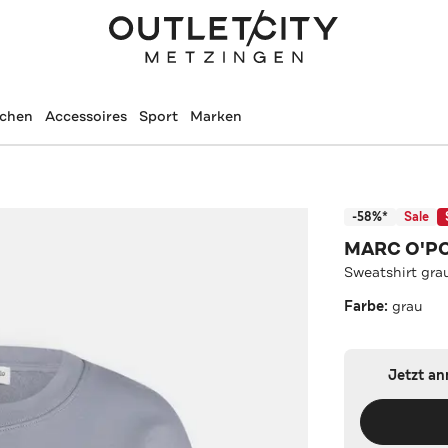
schen
Accessoires
Sport
Marken
-58%*
Sale
MARC O'P
Sweatshirt gra
Farbe:
grau
Jetzt a