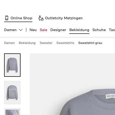
Online Shop
Outletcity Metzingen
Damen
Neu
Sale
Designer
Bekleidung
Schuhe
Ta
Abteilung ändern, ausgewählt:
Damen
Bekleidung
Sweater
Sweatshirts
Sweatshirt grau