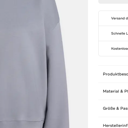
Versand 
Schnelle 
Kostenlo
Produktbes
Material & P
Größe & Pas
Herstellerin